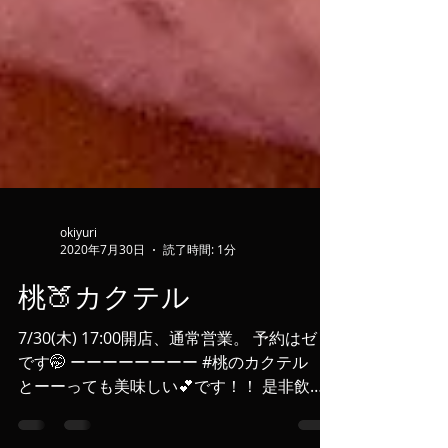
okiyuri
2020年7月30日
読了時間: 1分
桃🍑カクテル
7/30(木) 17:00開店、通常営業。 予約はゼロ
です🤭 ーーーーーーーー #桃のカクテル
とーーっても美味しい💕です！！ 是非飲ん