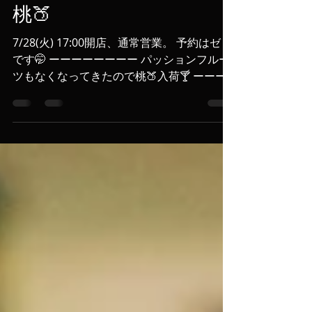
okiyuri
2020年7月28日
読了時間: 1分
桃🍑
7/28(火) 17:00開店、通常営業。 予約はゼロ
です🤭 ーーーーーーーー パッションフルー
ツもなくなってきたので桃🍑入荷🍸 ーーー
ーーーーー お客様とお客様の距離を保てる
よう席数を半分にしております。 御来店際
にはご連絡下さいますようお願い申し上げま
す‬。...