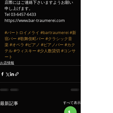
店際にはご連絡下さいますようお願い
申し上げます‬。
‪Tel 03-6457-6433‬ 
https://www.bar-traumerei.com
#バートロイメライ
#bartraumerei
#新
宿バー
#歌舞伎町バー
#クラシック音
楽
#オペラ
#ピアノ
#ピアノバー
#カク
テル
#ウィスキー
#少人数貸切
#コンサ
ート
お店情報
最新記事
すべて表示