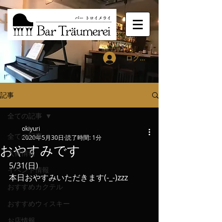
ログイン
記事
全ての記事
okiyuri
全ての記事
2020年5月30日
読了時間: 1分
おやすみです
入荷情報
5/31(日)
イベント情報
本日おやすみいただきます(-_-)zzz
おすすめカクテル
おすすめウィスキー
お店情報