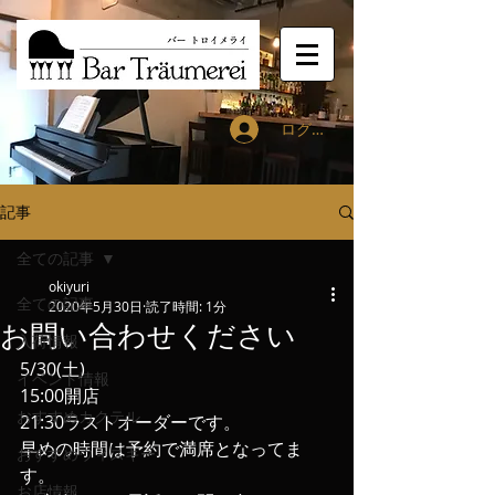
ログイン
記事
全ての記事
okiyuri
全ての記事
2020年5月30日
読了時間: 1分
お問い合わせください
入荷情報
5/30(土)
イベント情報
15:00開店
おすすめカクテル
21:30ラストオーダーです。
早めの時間は予約で満席となってま
おすすめウィスキー
す。
お店情報