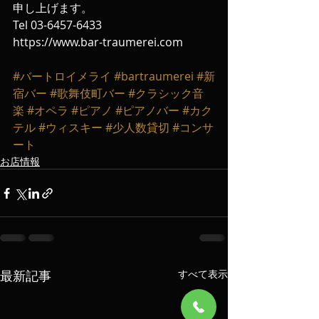
申し上げます‬。
‪Tel 03-6457-6433‬ 
https://www.bar-traumerei.com
#バートロイメライ
#bartraumerei
#新
宿バー
#歌舞伎町バー
#クラシック音
楽
#オペラ
#ピアノ
#ピアノバー
#カク
テル
#ウィスキー
#少人数貸切
#コンサ
ート
お店情報
最新記事
すべて表示