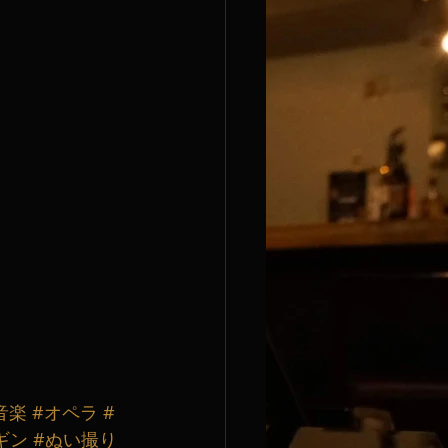
音楽
#オペラ
#
ギン
#ぬい撮り