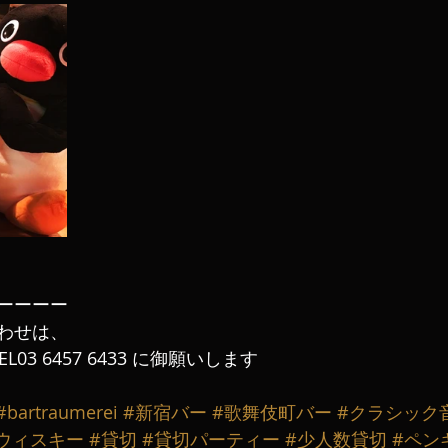
ーーーー
わせは、
L03 6457 6433 に御願いします
#bartraumerei
#新宿バー
#歌舞伎町バー
#クラシック
ウィスキー
#貸切
#貸切パーティー
#少人数貸切
#ペン