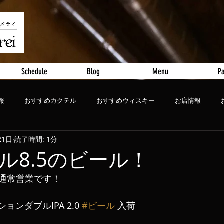
Schedule
Blog
Menu
Pa
報
おすすめカクテル
おすすめウィスキー
お店情報
21日
読了時間: 1分
ート
おすすめビール
ル8.5のビール！
通常営業です！
ョンダブルIPA 2.0 
#ビール
 入荷