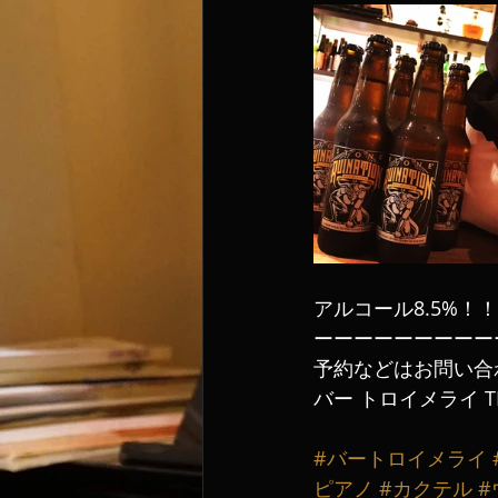
アルコール8.5%！！
ーーーーーーーーー
予約などはお問い合
バー トロイメライ TE
#バートロイメライ
ピアノ
#カクテル
#