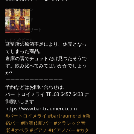
おすすめワイン
おすすめフード
ライブ、コンサート
おすすめビール
蒸留所の原酒不足により、休売となっ
てしまった商品。
倉庫の隅でチョットだけ見つたそうで
す。飲み比べてみてはいかがでしょう
か?
ーーーーーーーーーーーー
予約などはお問い合わせは、
バー トロイメライ TEL03 6457 6433 に
御願いします
https://www.bar-traumerei.com
#バートロイメライ
#bartraumerei
#新
宿バー
#歌舞伎町バー
#クラシック音
楽
#オペラ
#ピアノ
#ピアノバー
#カク