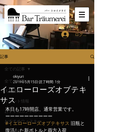
ログイン
記事
全ての記事
okiyuri
全ての記事
2019年5月15日
読了時間: 1分
イエローローズオブテキ
入荷情報
サス
イベント情報
本日も17時開店、通常営業です。
おすすめカクテル
ーーーーーーーーーー
おすすめウィスキー
#イエローローズオブテキサス
 旧瓶と
復活した新ボトルと両方入荷
お店情報