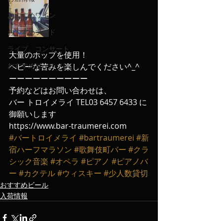
おすすめワイン
おすすめフード
ライブ、コンサート
大量のホップを使用！
おすすめビール
ヘビーな苦みを楽しんでください^_^
ーーーーーーーーーー
予約などはお問い合わせは、
バー トロイメライ TEL03 6457 6433 に
御願いします
https://www.bar-traumerei.com
#バートロイメライ
#bartraumerei
#新
宿ハーフマラソン
#歌舞伎町バー
#クラ
シック音楽
#オペラ
#ピアノ
#ピアノバ
ー
#カクテル
#ウィスキー
#少人数貸切
おすすめビール
入荷情報