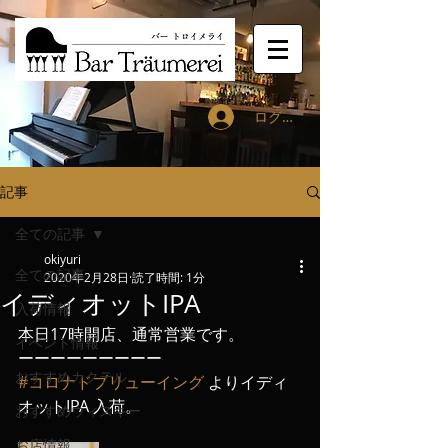
ログイン
記事
全ての記事
okiyuri
全ての記事
2020年2月28日
読了時間: 1分
イディオットIPA
入荷情報
本日17時開店、通常営業です。
イベント情報
ーーーーーーーーー
おすすめカクテル
#コロナドブリューイング
 よりイディ
オットIPA 入荷。
おすすめウィスキー
お店情報