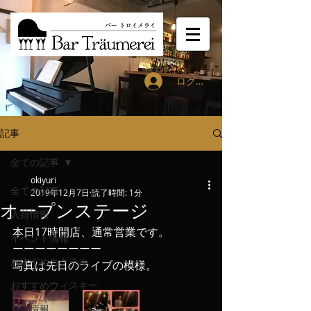
ログイン
記事
全ての記事
okiyuri
全ての記事
2019年12月7日
読了時間: 1分
オープンステージ
入荷情報
本日17時開店、通常営業です。
イベント情報
ーーーーーーーー
おすすめカクテル
写真は先日のライブの模様。
おすすめウィスキー
お店情報