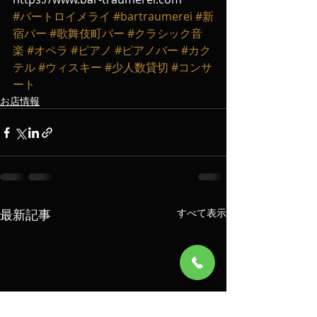
#バートロイメライ
#bartraumerei
#新
宿バー
#歌舞伎町バー
#クラシック音
楽
#オペラ
#ピアノ
#ピアノバー
#カク
テル
#ウィスキー
#少人数貸切
#コンサ
ート
お店情報
最新記事
すべて表示