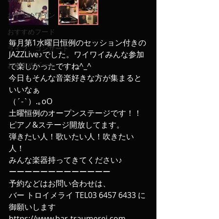
おすすめワイン
おすすめフード
毎月第1水曜日恒例のセッション付きの
ライブ、コンサート
JAZZLive♪でした。ワイワイみんな参加
おすすめビール
で楽しかったですね^_^
今日もそんな音楽好きな方が集まると
いいなぁ
（´-`）.｡oO
土曜恒例のオープンステージです！！
ピアノ&ステージ開放してます。
弾きたい人！歌いたい人！吹きたい
人！
みんな楽器持ってきてください♪
ーーーーーーーーーーーーー
予約などはお問い合わせは、
バー トロイメライ TEL03 6457 6433 に
御願いします
https://www.bar-traumerei.com