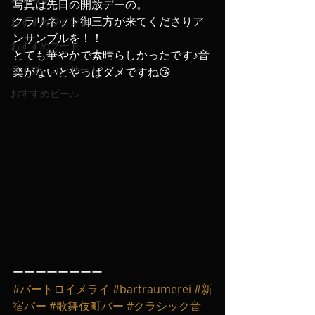
写真は先日の開放デーの。
クラリネット御三方が来てくださりア
おすすめワイン
ンサンブルを！！
おすすめフード
とても華やかで素晴らしかったです♪音
ライブ、コンサート
楽がないとやっぱダメですね😘
おすすめビール
ーーーーーーーー
#バートロイメライ
#bartraumerei
#新
宿バー
#歌舞伎町バー
#クラシック音