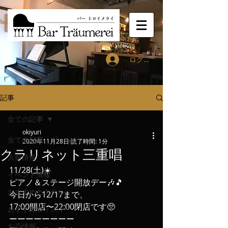
ログイン
記事
全ての記事
okiyuri
全ての記事
2020年11月28日
読了時間: 1分
クラリネット三重唱
入荷情報
11/28(土)☀️
イベント情報
ピアノ＆ステージ開放デー🎶🎵
おすすめカクテル
今日から12/17まで、
17:00開店〜22:00閉店です🥺
おすすめウィスキー
ーーーーーーーー
お店情報