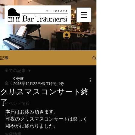
ログイン
記事
全ての記事
okiyuri
全ての記事
2018年12月22日
読了時間: 1分
クリスマスコンサート終
入荷情報
了
イベント情報
本日はお休み頂きます。
おすすめカクテル
昨夜のクリスマスコンサートは楽しく
おすすめウィスキー
和やかに終わりました。
お店情報