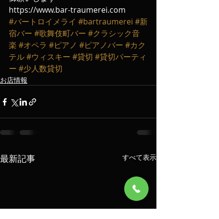
https://www.bar-traumerei.com
#バートロイメライ
#bartraumerei
#新
宿バー
#歌舞伎町バー
#クラシック音
楽
#オペラ
#ピアノ
#ピアノバー
#カク
テル
#ウィスキー
#貸切
#貸切パーティ
ー
#少人数貸切
お店情報
最新記事
すべて表示