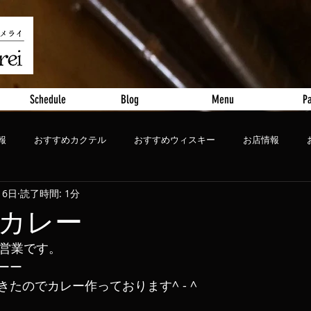
Schedule
Blog
Menu
Pa
報
おすすめカクテル
おすすめウィスキー
お店情報
16日
読了時間: 1分
ート
おすすめビール
カレー
常営業です。
ーー
たのでカレー作っております^ - ^