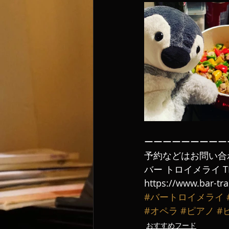
ーーーーーーーーー
予約などはお問い合
バー トロイメライ TE
https://www.bar-tr
#バートロイメライ
#オペラ
#ピアノ
#
おすすめフード