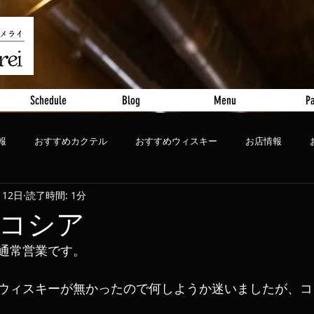
Schedule
Blog
Menu
Pa
報
おすすめカクテル
おすすめウィスキー
お店情報
月12日
読了時間: 1分
ート
おすすめビール
コシア
通常営業です。
ウィスキーが無かったので何しようか迷いましたが、コ