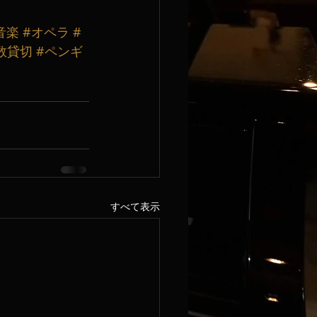
音楽
#オペラ
#
数貸切
#ペンギ
すべて表示