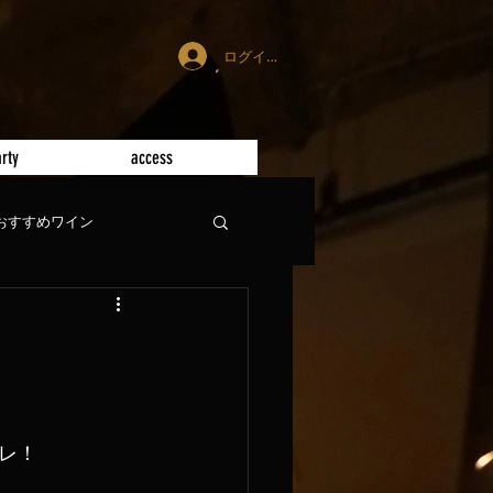
ログイン
rty
access
おすすめワイン
レ！