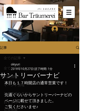
ログイン
記事
全ての記事
okiyuri
全ての記事
2018年10月27日
読了時間: 1分
サントリーバーナビ
入荷情報
本日も１７時開店の通常営業です！
イベント情報
おすすめカクテル
先週ぐらいからサントリーバーナビの
ページに載せて頂きました。
おすすめウィスキー
ご覧くださいませ♪
お店情報