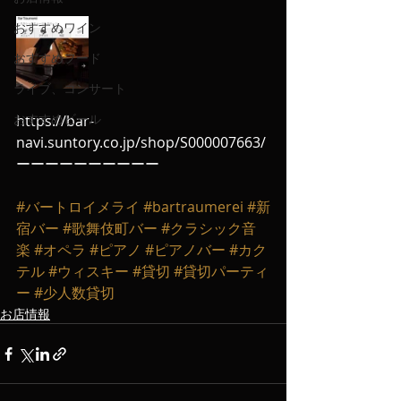
おすすめワイン
おすすめフード
ライブ、コンサート
おすすめビール
https://bar-
navi.suntory.co.jp/shop/S000007663/
ーーーーーーーーーー
#バートロイメライ
#bartraumerei
#新
宿バー
#歌舞伎町バー
#クラシック音
楽
#オペラ
#ピアノ
#ピアノバー
#カク
テル
#ウィスキー
#貸切
#貸切パーティ
ー
#少人数貸切
お店情報