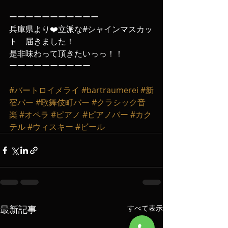
ーーーーーーーーーーー
兵庫県より❤️立派な#シャインマスカッ
ト　届きました！
是非味わって頂きたいっっ！！
ーーーーーーーーーー
#バートロイメライ
#bartraumerei
#新
宿バー
#歌舞伎町バー
#クラシック音
楽
#オペラ
#ピアノ
#ピアノバー
#カク
テル
#ウィスキー
#ビール
最新記事
すべて表示