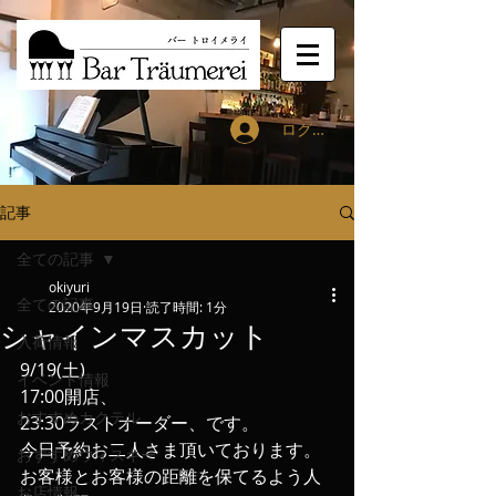
ログイン
記事
全ての記事
okiyuri
全ての記事
2020年9月19日
読了時間: 1分
シャインマスカット
入荷情報
9/19(土)
イベント情報
17:00開店、
おすすめカクテル
23:30ラストオーダー、です。
今日予約お二人さま頂いております。
おすすめウィスキー
お客様とお客様の距離を保てるよう人
お店情報