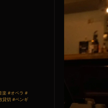
音楽
#オペラ
#
数貸切
#ペンギ