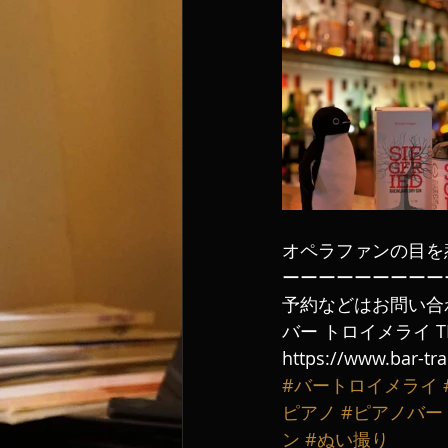
オペラファンの目を
ーーーーーーーーー
予約などはお問い合
バー トロイメライ TE
https://www.bar-tr
#バートロイメライ
ピアノ
#ピアノバー
ン
#ぬい撮り