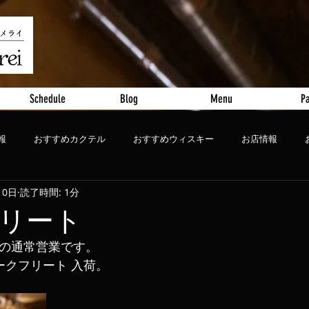
Schedule
Blog
Menu
Pa
報
おすすめカクテル
おすすめウィスキー
お店情報
10日
読了時間: 1分
ート
おすすめビール
リート
ンの通常営業です。
ークフリート 入荷。