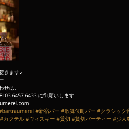
惹きます♪
ー
わせは、
L03 6457 6433 に御願いします
aumerei.com
#bartraumerei
#新宿バー
#歌舞伎町バー
#クラシック
#カクテル
#ウィスキー
#貸切
#貸切パーティー
#少人