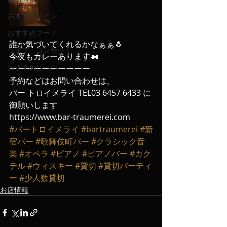
おすすめワイン
おすすめフード
誰か気づいてくれるかなぁぁ🐧
ライブ、コンサート
今夜もカレーあります🍛
おすすめビール
ーーーーーーーーーー
予約などはお問い合わせは、
バー トロイメライ TEL03 6457 6433 に
御願いします
https://www.bar-traumerei.com
#バートロイメライ
#bartraumerei
#新
宿バー
#歌舞伎町バー
#クラシック音
楽
#オペラ
#ピアノ
#ピアノバー
#カク
テル
#ウィスキー
#貸切
#貸切パーティ
ー
#少人数貸切
お店情報