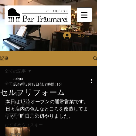
ログイン
記事
全ての記事
okiyuri
全ての記事
2019年3月18日
読了時間: 1分
セルフリフォーム
入荷情報
本日は17時オープンの通常営業です。
イベント情報
日々店内の色んなところを改造してま
おすすめカクテル
すが、昨日この辺やりました。
おすすめウィスキー
お店情報