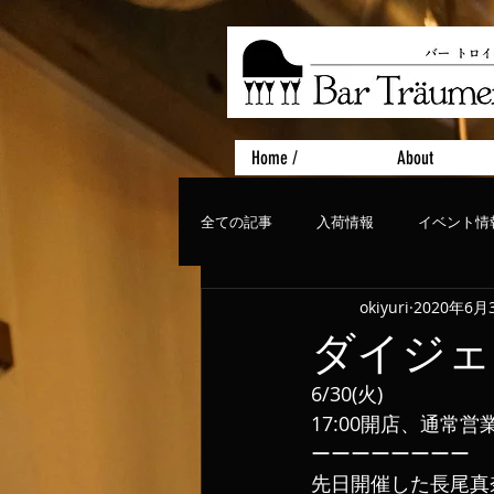
Home /
About
全ての記事
入荷情報
イベント情
okiyuri
2020年6月
おすすめフード
ライブ、コンサ
ダイジェ
6/30(火)
17:00開店、通常営
ーーーーーーーー
先日開催した長尾真