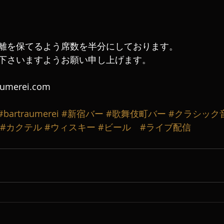
離を保てるよう席数を半分にしております。
下さいますようお願い申し上げます‬。
aumerei.com
#bartraumerei
#新宿バー
#歌舞伎町バー
#クラシック
#カクテル
#ウィスキー
#ビール
#ライブ配信