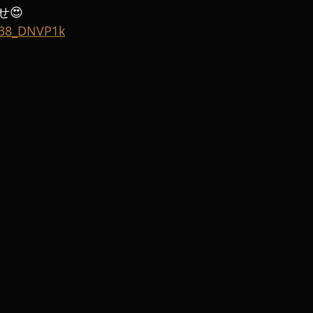
😍
Tu38_DNVP1k