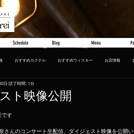
Schedule
Blog
Menu
Pa
報
おすすめカクテル
おすすめウィスキー
お店情報
30日
読了時間: 1分
ート
おすすめビール
スト映像公開
業です
奈さんのコンサート生配信、ダイジェスト映像を公開い