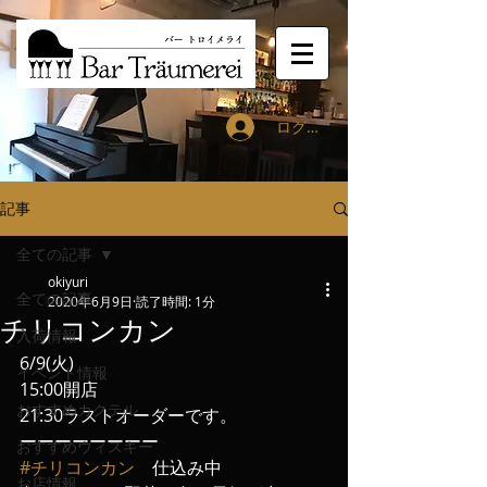
ログイン
記事
全ての記事
okiyuri
全ての記事
2020年6月9日
読了時間: 1分
チリコンカン
入荷情報
6/9(火)
イベント情報
15:00開店
おすすめカクテル
21:30ラストオーダーです。
ーーーーーーーー
おすすめウィスキー
#チリコンカン
　仕込み中
お店情報