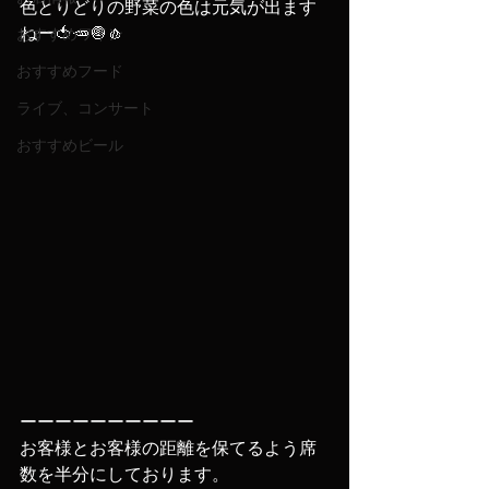
色とりどりの野菜の色は元気が出ます
ねー🍅🥕🧅🧄
おすすめワイン
おすすめフード
ライブ、コンサート
おすすめビール
ーーーーーーーーーー
お客様とお客様の距離を保てるよう席
数を半分にしております。