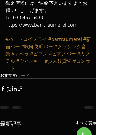
御来店際にはご連絡下さいますようお
願い申し上げます‬。
‪Tel 03-6457-6433‬ 
https://www.bar-traumerei.com
#バートロイメライ
#bartraumerei
#新
宿バー
#歌舞伎町バー
#クラシック音
楽
#オペラ
#ピアノ
#ピアノバー
#カク
テル
#ウィスキー
#少人数貸切
#コンサ
ート
おすすめフード
最新記事
すべて表示