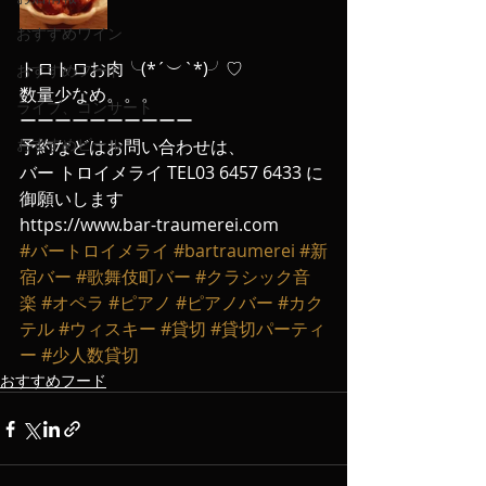
おすすめワイン
トロトロお肉╰(*´︶`*)╯♡
おすすめフード
数量少なめ。。。
ライブ、コンサート
ーーーーーーーーーー
おすすめビール
予約などはお問い合わせは、
バー トロイメライ TEL03 6457 6433 に
御願いします
https://www.bar-traumerei.com
#バートロイメライ
#bartraumerei
#新
宿バー
#歌舞伎町バー
#クラシック音
楽
#オペラ
#ピアノ
#ピアノバー
#カク
テル
#ウィスキー
#貸切
#貸切パーティ
ー
#少人数貸切
おすすめフード