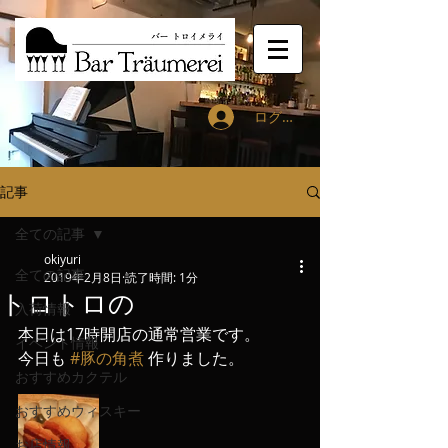
ログイン
記事
全ての記事
okiyuri
全ての記事
2019年2月8日
読了時間: 1分
トロトロの
入荷情報
本日は17時開店の通常営業です。
イベント情報
今日も 
#豚の角煮
 作りました。
おすすめカクテル
おすすめウィスキー
お店情報