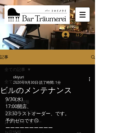
ログイン
記事
全ての記事
okiyuri
全ての記事
2020年9月30日
読了時間: 1分
ビルのメンテナンス
入荷情報
9/30(水)
イベント情報
17:00開店、
おすすめカクテル
23:30ラストオーダー、です。
予約ゼロです☹️
おすすめウィスキー
ーーーーーーーーーー
お店情報