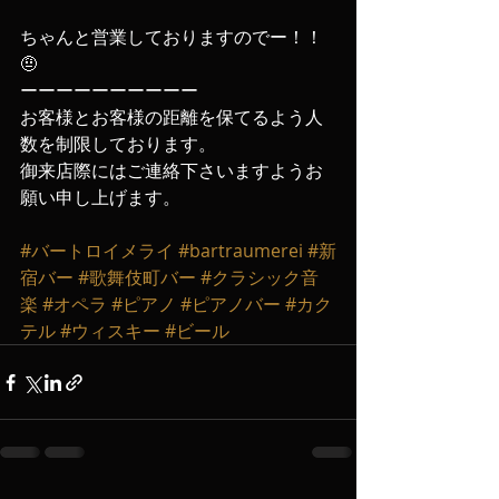
ちゃんと営業しておりますのでー！！
🤨
ーーーーーーーーーー
お客様とお客様の距離を保てるよう人
数を制限しております。
御来店際にはご連絡下さいますようお
願い申し上げます‬。
#バートロイメライ
#bartraumerei
#新
宿バー
#歌舞伎町バー
#クラシック音
楽
#オペラ
#ピアノ
#ピアノバー
#カク
テル
#ウィスキー
#ビール