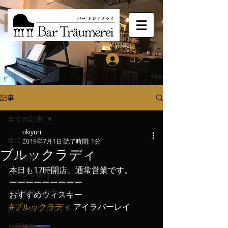
ログイン
記事
全ての記事
okiyuri
全ての記事
2019年7月1日
読了時間: 1分
ブルックラディ
入荷情報
本日も17時開店、通常営業です。
イベント情報
ーーーーーーーーー
おすすめカクテル
おすすめウィスキー
#ブルックラディ
 アイラバーレイ
おすすめウィスキー
お店情報