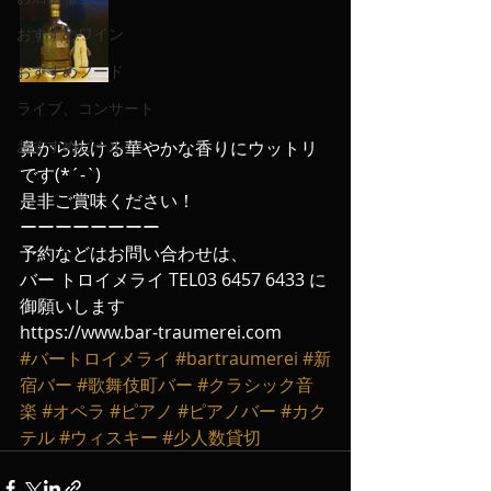
おすすめワイン
おすすめフード
ライブ、コンサート
おすすめビール
鼻から抜ける華やかな香りにウットリ
です(*´-`)
是非ご賞味ください！
ーーーーーーーー
予約などはお問い合わせは、
バー トロイメライ TEL03 6457 6433 に
御願いします
https://www.bar-traumerei.com
#バートロイメライ
#bartraumerei
#新
宿バー
#歌舞伎町バー
#クラシック音
楽
#オペラ
#ピアノ
#ピアノバー
#カク
テル
#ウィスキー
#少人数貸切