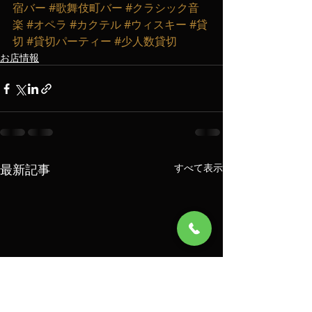
宿バー
#歌舞伎町バー
#クラシック音
楽
#オペラ
#カクテル
#ウィスキー
#貸
切
#貸切パーティー
#少人数貸切
お店情報
最新記事
すべて表示