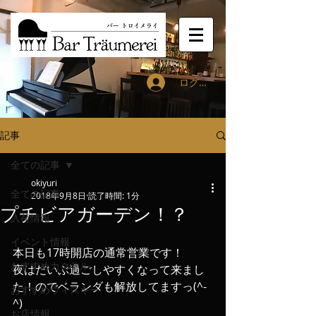
ログイン
記事
全ての記事
okiyuri
全ての記事
2018年9月8日
読了時間: 1分
プチビアガーデン！？
入荷情報
イベント情報
本日も17時開店の通常営業です！
おすすめカクテル
夜はだいぶ過ごしやすくなって来まし
た！のでベランダも解放してますっ(^-
おすすめウィスキー
^)
お店情報