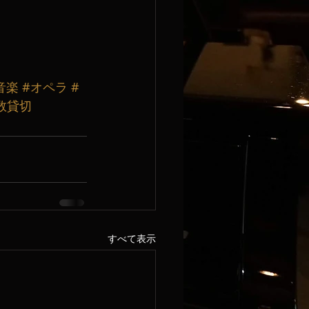
音楽
#オペラ
#
数貸切
すべて表示