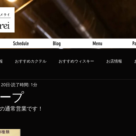
Schedule
Blog
Menu
Pa
報
おすすめカクテル
おすすめウィスキー
お店情報
月20日
読了時間: 1分
ート
おすすめビール
ープ
ンの通常営業です！