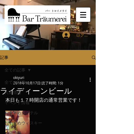
ログイン
記事
全ての記事
okiyuri
全ての記事
2018年10月17日
読了時間: 1分
ライディーンビール
入荷情報
本日も１７時開店の通常営業です！
イベント情報
おすすめカクテル
おすすめウィスキー
お店情報