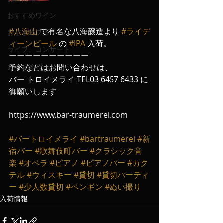
おすすめワイン
#八海山
 で有名な八海醸造より 
#ライデ
おすすめフード
ィーンビール
 の 
#IPA
 入荷。
ライブ、コンサート
ーーーーーーーーーー
おすすめビール
予約などはお問い合わせは、
バー トロイメライ TEL03 6457 6433 に
御願いします
https://www.bar-traumerei.com
#バートロイメライ
#bartraumerei
#新
宿バー
#歌舞伎町バー
#クラシック音
楽
#オペラ
#ピアノ
#ピアノバー
#カク
テル
#ウィスキー
#貸切
#貸切パーティ
ー
#少人数貸切
#ペンギン
#ぬい撮り
入荷情報