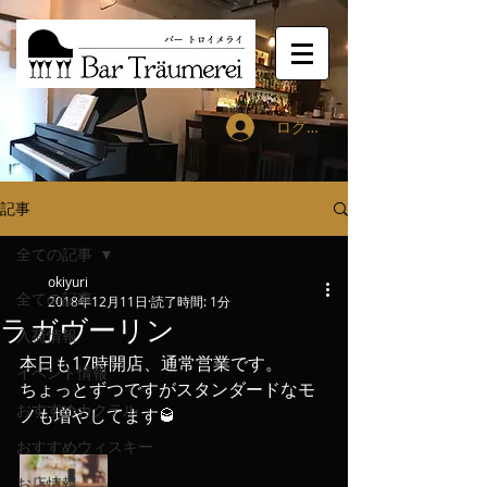
ログイン
記事
全ての記事
okiyuri
全ての記事
2018年12月11日
読了時間: 1分
ラガヴーリン
入荷情報
本日も17時開店、通常営業です。
イベント情報
ちょっとずつですがスタンダードなモ
おすすめカクテル
ノも増やしてます🥃
おすすめウィスキー
お店情報