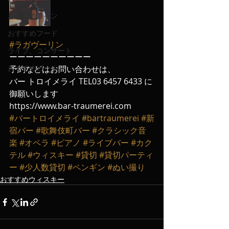
おすすめワイン
おすすめフード
#ラガヴーリン
ライブ、コンサート
ーーーーーーーーーー
おすすめビール
予約などはお問い合わせは、
バー トロイメライ TEL03 6457 6433 に
御願いします
https://www.bar-traumerei.com
#バートロイメライ
#bartraumerei
#新
宿バー
#歌舞伎町バー
#クラシック音
楽
#オペラ
#ピアノ
#ライブバー
#カク
テル
#ウィスキー
#貸切
#貸切パーティ
ー
#少人数貸切
#ペンギン
#ぬい撮り
おすすめウィスキー