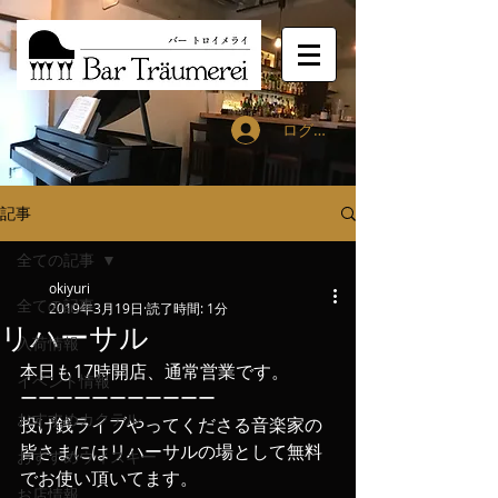
ログイン
記事
全ての記事
okiyuri
全ての記事
2019年3月19日
読了時間: 1分
リハーサル
入荷情報
本日も17時開店、通常営業です。
イベント情報
ーーーーーーーーーーー
おすすめカクテル
投げ銭ライブやってくださる音楽家の
皆さまにはリハーサルの場として無料
おすすめウィスキー
でお使い頂いてます。
お店情報