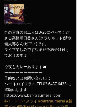
おすすめワイン
おすすめフード
ライブ、コンサート
おすすめビール
この写真のお二人は3/26にやってくだ
さる高橋明日香さん(クラリネット)清水
健太郎さん(ピアノ)です。
ライブ楽しみです♡まだ予約受け付け
ておりますよ！
ーーーーーーーーーー
今夜もカレーあります🍛
ーーーーーーーーーー
予約などはお問い合わせは、
バー トロイメライ TEL03 6457 6433 に
御願いします
https://www.bar-traumerei.com
#バートロイメライ
#bartraumerei
#新
宿バー
#歌舞伎町バー
#クラシック音