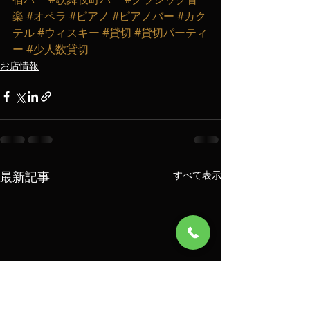
楽
#オペラ
#ピアノ
#ピアノバー
#カク
テル
#ウィスキー
#貸切
#貸切パーティ
ー
#少人数貸切
お店情報
最新記事
すべて表示