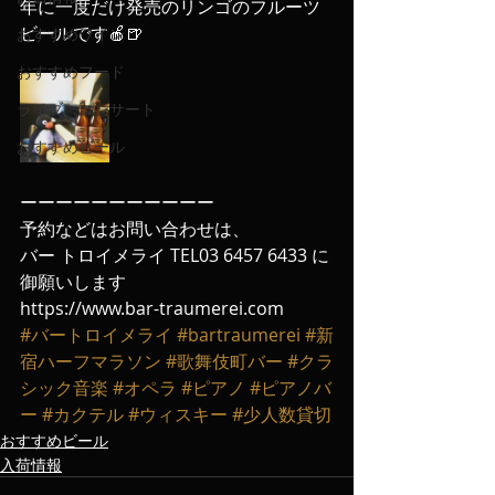
年に一度だけ発売のリンゴのフルーツ
ビールです🍎🍺
おすすめワイン
おすすめフード
ライブ、コンサート
おすすめビール
ーーーーーーーーーーー
予約などはお問い合わせは、
バー トロイメライ TEL03 6457 6433 に
御願いします
https://www.bar-traumerei.com
#バートロイメライ
#bartraumerei
#新
宿ハーフマラソン
#歌舞伎町バー
#クラ
シック音楽
#オペラ
#ピアノ
#ピアノバ
ー
#カクテル
#ウィスキー
#少人数貸切
おすすめビール
入荷情報