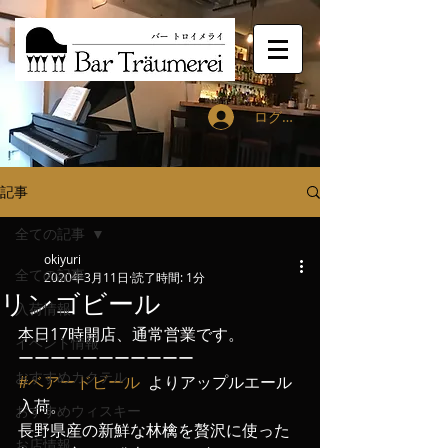
ログイン
記事
全ての記事
okiyuri
全ての記事
2020年3月11日
読了時間: 1分
リンゴビール
入荷情報
本日17時開店、通常営業です。
イベント情報
ーーーーーーーーーーー
おすすめカクテル
#ベアードビール
  よりアップルエール
入荷。
おすすめウィスキー
長野県産の新鮮な林檎を贅沢に使った
お店情報