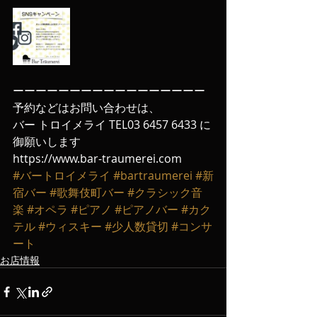
ーーーーーーーーーーーーーーーーー
予約などはお問い合わせは、
バー トロイメライ TEL03 6457 6433 に
御願いします
https://www.bar-traumerei.com
#バートロイメライ
#bartraumerei
#新
宿バー
#歌舞伎町バー
#クラシック音
楽
#オペラ
#ピアノ
#ピアノバー
#カク
テル
#ウィスキー
#少人数貸切
#コンサ
ート
お店情報