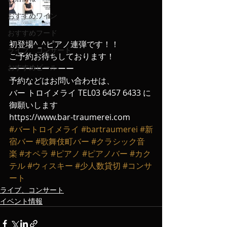
おすすめワイン
おすすめフード
初登場^_^ピアノ連弾です！！
ライブ、コンサート
ご予約お待ちしております！
おすすめビール
ーーーーーーーー
予約などはお問い合わせは、
バー トロイメライ TEL03 6457 6433 に
御願いします
https://www.bar-traumerei.com
#バートロイメライ
#bartraumerei
#新
宿バー
#歌舞伎町バー
#クラシック音
楽
#オペラ
#ピアノ
#ピアノバー
#カク
テル
#ウィスキー
#少人数貸切
#コンサ
ート
ライブ、コンサート
イベント情報