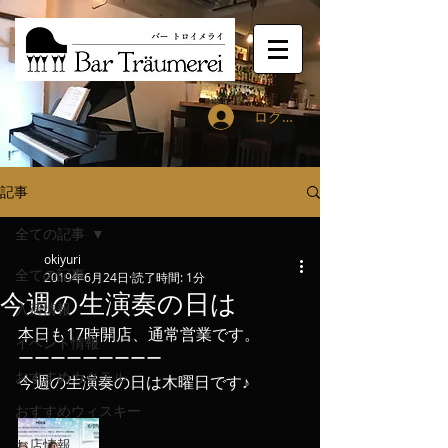
ログイン
記事
全ての記事
okiyuri
全ての記事
2019年6月24日
読了時間: 1分
今週の生演奏の日は
入荷情報
本日も17時開店、通常営業です。
イベント情報
ーーーーーーーーー
おすすめカクテル
今週の生演奏の日は木曜日です♪
おすすめウィスキー
お店情報