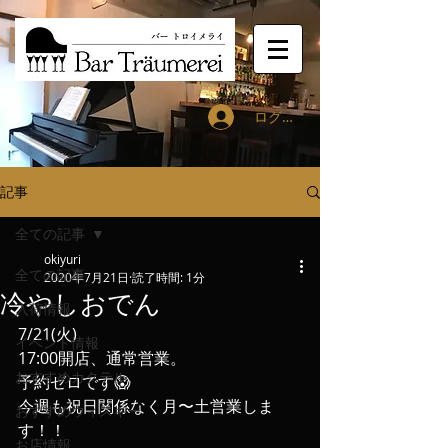
ログイン
記事
全ての記事
okiyuri
全ての記事
2020年7月21日
読了時間: 1分
冷やしおでん
入荷情報
7/21(火)
イベント情報
17:00開店、通常営業。
おすすめカクテル
予約ゼロです😱
今週も祝日関係なく月〜土営業しま
おすすめウィスキー
す！！
お店情報