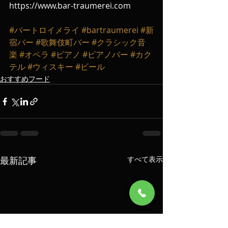
https://www.bar-traumerei.com
#バートロイメライ
#bartraumerei
#新
宿バー
#歌舞伎町バー
#クラシック音
楽
#オペラ
#ピアノ
#ピアノバー
#カク
テル
#ウィスキー
#ビール
おすすめフード
最新記事
すべて表示