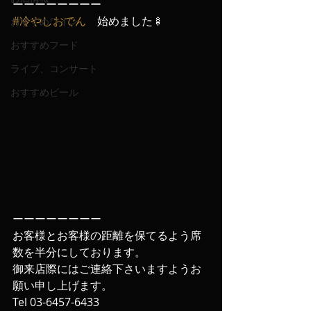
ーーーーーーーー
#冷やしおでん
　始めました🍢
おすすめワイン
おすすめフード
ライブ、コンサート
おすすめビール
ーーーーーーーー
お客様とお客様の距離を保てるよう席
数を半分にしております。
御来店際にはご連絡下さいますようお
願い申し上げます‬。
‪Tel 03-6457-6433‬ 