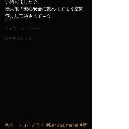
い待ちました💦
最大限！安心安全に飲めますよう空間
おすすめワイン
作りしてゆきます→💪
おすすめフード
ライブ、コンサート
おすすめビール
ーーーーーーーー
#バートロイメライ
#bartraumerei
#新