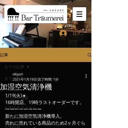
ログイン
記事
全ての記事
okiyuri
全ての記事
2021年1月19日
読了時間: 1分
加湿空気清浄機
入荷情報
1/19(火)☀️
イベント情報
16時開店、19時ラストオーダーです。
おすすめカクテル
ーーーーーーーー
新たに加湿空気清浄機導入。
おすすめウィスキー
売れに売れている商品のため2ヶ月ぐら
お店情報