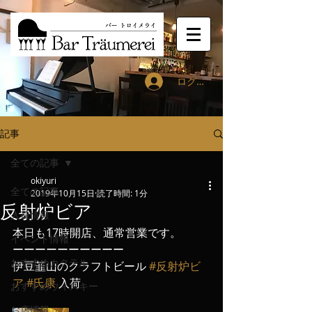
ログイン
記事
全ての記事
okiyuri
全ての記事
2019年10月15日
読了時間: 1分
反射炉ビア
入荷情報
本日も17時開店、通常営業です。
イベント情報
ーーーーーーーーーー
おすすめカクテル
伊豆韮山のクラフトビール 
#反射炉ビ
ア
#氏康
 入荷
おすすめウィスキー
お店情報