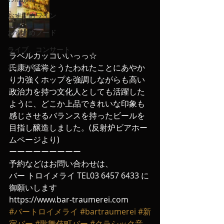
おすすめワイン
おすすめフード
ライブ、コンサート
ラベルカッコいいっっ☆
おすすめビール
氏康が猛将とうたわれたことにあやか
り力強くホップを強調しながらも高い
政治力を持つ文化人としても活躍した
ように、どこか上品できれいな印象も
感じさせるバランスを持ったビールを
目指し醸造しました。(反射炉ビアホー
ムページより)
ーーーーーーーーー
予約などはお問い合わせは、
バー トロイメライ TEL03 6457 6433 に
御願いします
https://www.bar-traumerei.com
#バートロイメライ
#bartraumerei
#新
宿バー
#歌舞伎町バー
#クラシック音