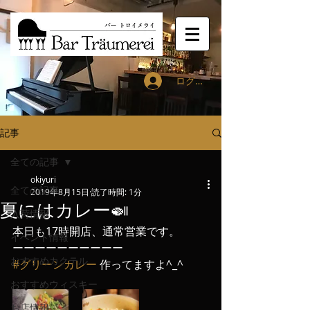
ログイン
記事
全ての記事
okiyuri
全ての記事
2019年8月15日
読了時間: 1分
夏にはカレー🍛
入荷情報
本日も17時開店、通常営業です。
イベント情報
ーーーーーーーーーー
おすすめカクテル
#グリーンカレー
 作ってますよ^_^
おすすめウィスキー
お店情報