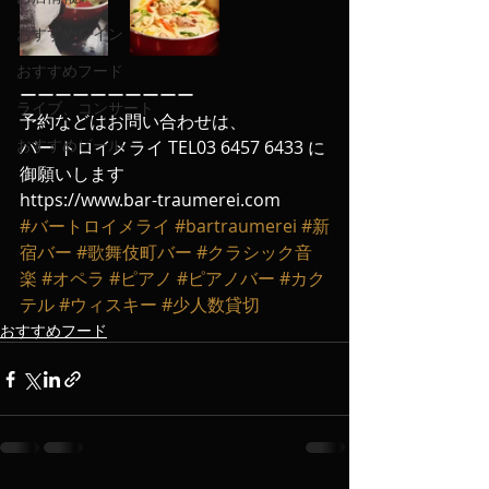
おすすめワイン
おすすめフード
ーーーーーーーーーー
ライブ、コンサート
予約などはお問い合わせは、
おすすめビール
バー トロイメライ TEL03 6457 6433 に
御願いします
https://www.bar-traumerei.com
#バートロイメライ
#bartraumerei
#新
宿バー
#歌舞伎町バー
#クラシック音
楽
#オペラ
#ピアノ
#ピアノバー
#カク
テル
#ウィスキー
#少人数貸切
おすすめフード