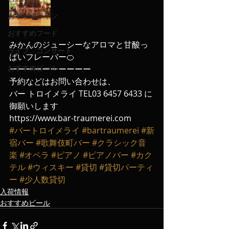
おすすめワイン
おすすめフード
みかんのジューシーなアロマと甘酸っ
ライブ、コンサート
ぱいフレーバー🍊
おすすめビール
ーーーーーーーーーー
予約などはお問い合わせは、
バー トロイメライ TEL03 6457 6433 に
御願いします
https://www.bar-traumerei.com
#バートロイメライ
#bartraumerei
#新
宿バー
#歌舞伎町バー
#クラシック音
楽
#オペラ
#ピアノ
#ピアノバー
#カク
テル
#ウィスキー
#貸切
#貸切パーティ
ー
#少人数貸切
入荷情報
おすすめビール