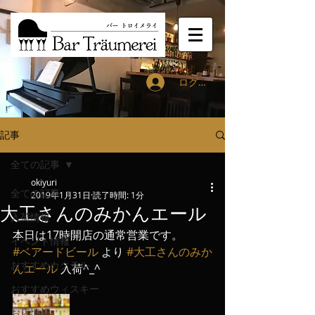
ログイン
記事
全ての記事
okiyuri
全ての記事
2019年1月31日
読了時間: 1分
大工さんのみかんエール
入荷情報
本日は17時開店の通常営業です。
イベント情報
#ベアードビール
 より 
#大工さんのみか
おすすめカクテル
んエール
 入荷^_^
おすすめウィスキー
お店情報