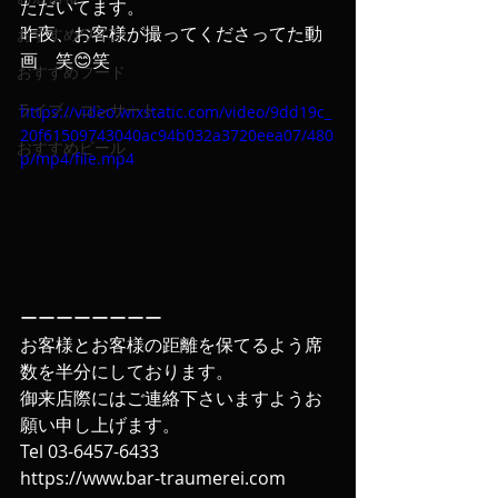
ただいてます。
昨夜、お客様が撮ってくださってた動
おすすめワイン
画　笑😊笑
おすすめフード
ライブ、コンサート
https://video.wixstatic.com/video/9dd19c_
20f61509743040ac94b032a3720eea07/480
おすすめビール
p/mp4/file.mp4
ーーーーーーーー
お客様とお客様の距離を保てるよう席
数を半分にしております。
御来店際にはご連絡下さいますようお
願い申し上げます‬。
‪Tel 03-6457-6433‬ 
https://www.bar-traumerei.com