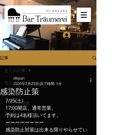
ログイン
記事
全ての記事
okiyuri
全ての記事
2020年7月25日
読了時間: 1分
感染防止策
入荷情報
7/25(土)
イベント情報
17:00開店、通常営業。
おすすめカクテル
予約は4名様頂いてます。
ーーーーーーーー
おすすめウィスキー
感染防止対策は出来る限りやらせてい
お店情報