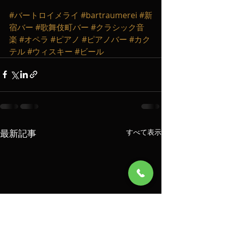
#バートロイメライ
#bartraumerei
#新
宿バー
#歌舞伎町バー
#クラシック音
楽
#オペラ
#ピアノ
#ピアノバー
#カク
テル
#ウィスキー
#ビール
最新記事
すべて表示