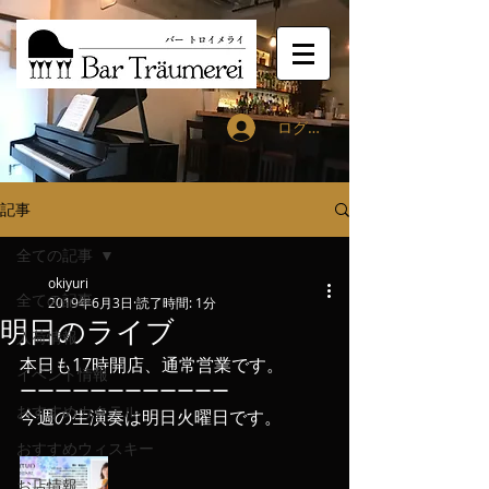
ログイン
記事
全ての記事
okiyuri
全ての記事
2019年6月3日
読了時間: 1分
明日のライブ
入荷情報
本日も17時開店、通常営業です。
イベント情報
ーーーーーーーーーーーー
おすすめカクテル
今週の生演奏は明日火曜日です。
おすすめウィスキー
お店情報