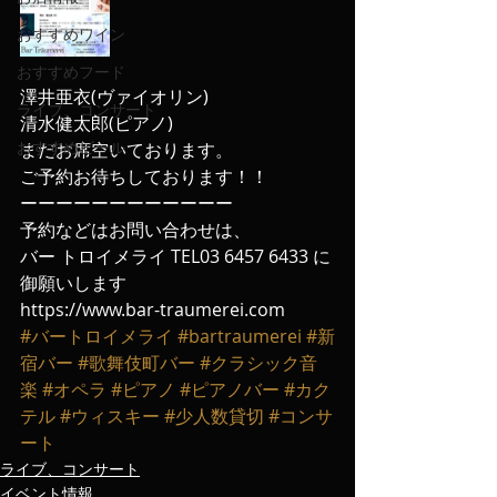
おすすめワイン
おすすめフード
澤井亜衣(ヴァイオリン)
ライブ、コンサート
清水健太郎(ピアノ)
おすすめビール
まだお席空いております。
ご予約お待ちしております！！
ーーーーーーーーーーーー
予約などはお問い合わせは、
バー トロイメライ TEL03 6457 6433 に
御願いします
https://www.bar-traumerei.com
#バートロイメライ
#bartraumerei
#新
宿バー
#歌舞伎町バー
#クラシック音
楽
#オペラ
#ピアノ
#ピアノバー
#カク
テル
#ウィスキー
#少人数貸切
#コンサ
ート
ライブ、コンサート
イベント情報