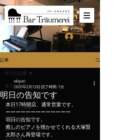
ログイン
記事
全ての記事
okiyuri
全ての記事
2020年2月13日
読了時間: 1分
明日の告知です
入荷情報
本日17時開店、通常営業です。
イベント情報
ーーーーーーーーーーーーー
おすすめカクテル
明日の告知です。
癒しのピアノを聴かせてくれる大塚賢
おすすめウィスキー
太郎さん再登場です。
お店情報