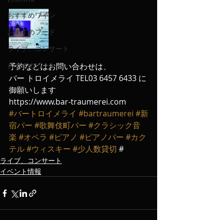
おすすめワイン
おすすめフード
ライブ、コンサート
おすすめビール
予約などはお問い合わせは、
バー トロイメライ TEL03 6457 6433 に
御願いします
https://www.bar-traumerei.com
#バートロイメライ
#bartraumerei
#新
宿バー
#歌舞伎町バー
#クラシック音
楽
#オペラ
#ピアノ
#ピアノバー
#カク
テル
#ウィスキー
#少人数貸切
 #
ライブ、コンサート
イベント情報