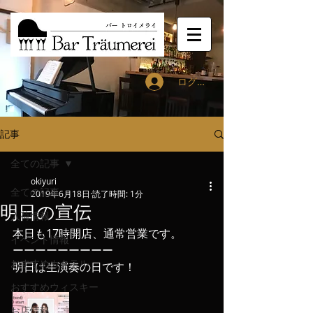
ログイン
記事
全ての記事
okiyuri
全ての記事
2019年6月18日
読了時間: 1分
明日の宣伝
入荷情報
本日も17時開店、通常営業です。
イベント情報
ーーーーーーーーー
おすすめカクテル
明日は生演奏の日です！
おすすめウィスキー
お店情報