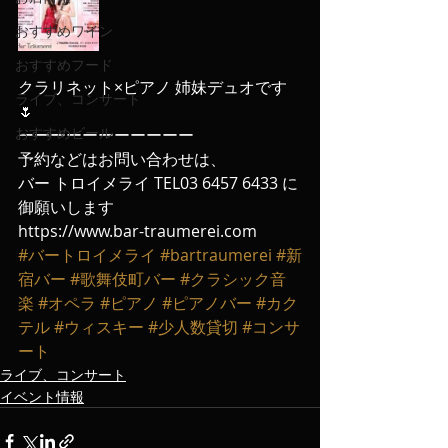
おすすめワイン
おすすめフード
クラリネット×ピアノ 姉妹デュオです
ライブ、コンサート
🌷
おすすめビール
ーーーーーーーーーーー
予約などはお問い合わせは、
バー トロイメライ TEL03 6457 6433 に
御願いします
https://www.bar-traumerei.com
#バートロイメライ
#bartraumerei
#新
宿バー
#歌舞伎町バー
#クラシック音
楽
#オペラ
#ピアノ
#ピアノバー
#カク
テル
#ウィスキー
#少人数貸切
#コンサ
ート
ライブ、コンサート
イベント情報