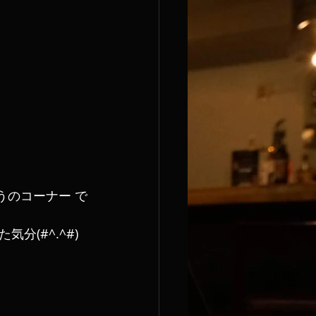
うのコーナー で
(#^.^#)