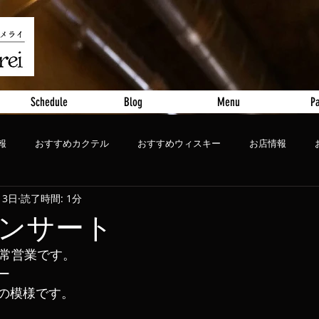
Schedule
Blog
Menu
Pa
報
おすすめカクテル
おすすめウィスキー
お店情報
13日
読了時間: 1分
ート
おすすめビール
ンサート
通常営業です。
ー
の模様です。