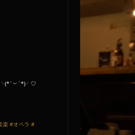
*´︶`*)╯♡
音楽
#オペラ
#