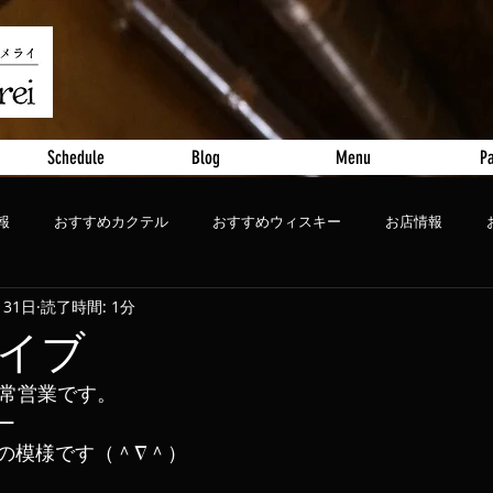
Schedule
Blog
Menu
Pa
報
おすすめカクテル
おすすめウィスキー
お店情報
月31日
読了時間: 1分
ート
おすすめビール
イブ
通常営業です。
ー
の模様です（＾∇＾）