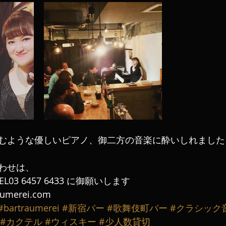
むような優しいピアノ、御二方の音楽に酔いしれました╰(
わせは、
L03 6457 6433 に御願いします
aumerei.com
#bartraumerei
#新宿バー
#歌舞伎町バー
#クラシック
#カクテル
#ウィスキー
#少人数貸切