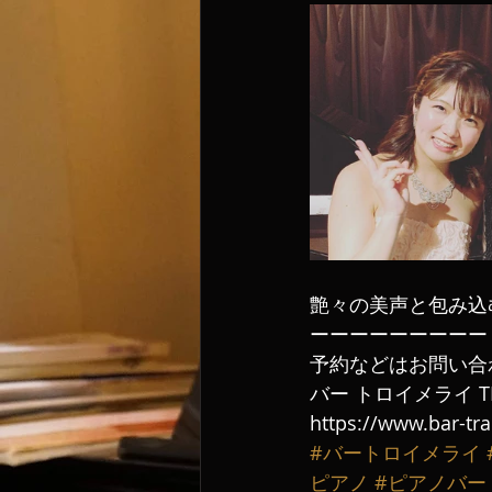
艶々の美声と包み込
ーーーーーーーーー
予約などはお問い合
バー トロイメライ TE
https://www.bar-tr
#バートロイメライ
ピアノ
#ピアノバー