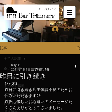
ログイン
記事
全ての記事
okiyuri
全ての記事
2021年1月7日
読了時間: 1分
昨日に引き続き
入荷情報
1/7(木)、
イベント情報
昨日に引き続き店主体調不良のためお
おすすめカクテル
休みいただきます😓
昨夜も優しいお心遣いのメッセージた
おすすめウィスキー
くさんありがとぅございました。
お店情報