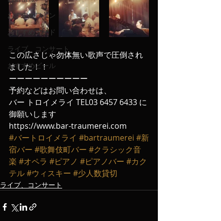
おすすめワイン
おすすめフード
ライブ、コンサート
この広さじゃ勿体無い歌声で圧倒され
おすすめビール
ました！！
ーーーーーーーーーー
予約などはお問い合わせは、
バー トロイメライ TEL03 6457 6433 に
御願いします
https://www.bar-traumerei.com
#バートロイメライ
#bartraumerei
#新
宿バー
#歌舞伎町バー
#クラシック音
楽
#オペラ
#ピアノ
#ピアノバー
#カク
テル
#ウィスキー
#少人数貸切
ライブ、コンサート