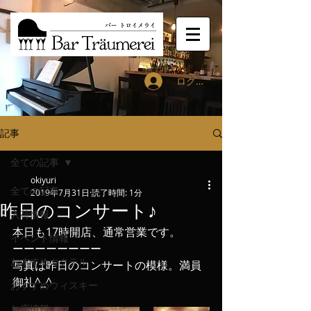
ログイン
記事
全ての記事
okiyuri
全ての記事
2019年7月31日
読了時間: 1分
昨日のコンサート♪
入荷情報
本日も17時開店、通常営業です。
イベント情報
ーーーーーーーー
おすすめカクテル
写真は昨日のコンサートの模様。満員
御礼^_^
おすすめウィスキー
お店情報