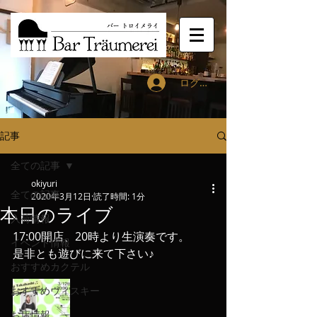
ログイン
記事
全ての記事
okiyuri
全ての記事
2020年3月12日
読了時間: 1分
本日のライブ
入荷情報
17:00開店、20時より生演奏です。
イベント情報
是非とも遊びに来て下さい♪
おすすめカクテル
おすすめウィスキー
お店情報