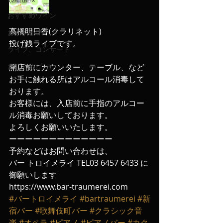
おすすめワイン
高橋明日香(クラリネット)
おすすめフード
投げ銭ライブです。
ライブ、コンサート
おすすめビール
開店前にカウンター、テーブル、など
お手に触れる所はアルコール消毒して
おります。
お客様には、入店前に手指のアルコー
ル消毒お願いしております。
よろしくお願いいたします。
ーーーーーーーーーーーーー
予約などはお問い合わせは、
バー トロイメライ TEL03 6457 6433 に
御願いします
https://www.bar-traumerei.com
#バートロイメライ
#bartraumerei
#新
宿バー
#歌舞伎町バー
#クラシック音
楽
#オペラ
#ピアノ
#ピアノバー
#カク