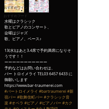
おすすめワイン
おすすめフード
水曜はクラシック
ライブ、コンサート
歌とピアノのコンサート、
おすすめビール
金曜はジャズ
歌、ピアノ、ベース♪
13(水)はあと3.4席で予約満席になりそ
うです！！
ーーーーーーーーーーー
予約などはお問い合わせは、
バー トロイメライ TEL03 6457 6433 に
御願いします
https://www.bar-traumerei.com
#バートロイメライ
#bartraumerei
#新
宿バー
#歌舞伎町バー
#クラシック音
楽
#オペラ
#ピアノ
#ピアノバー
#カク
テル
#ウィスキー
#少人数貸切