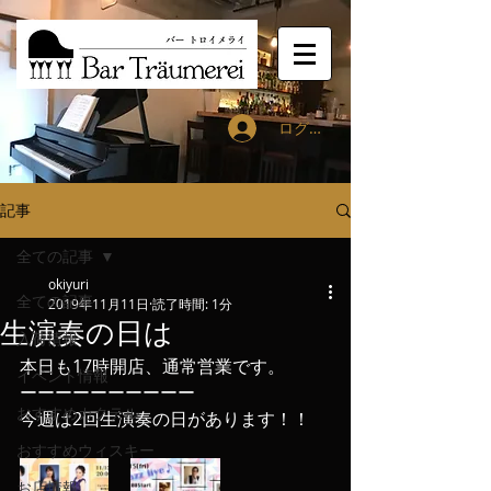
ログイン
記事
全ての記事
okiyuri
全ての記事
2019年11月11日
読了時間: 1分
生演奏の日は
入荷情報
本日も17時開店、通常営業です。
イベント情報
ーーーーーーーーーー
おすすめカクテル
今週は2回生演奏の日があります！！
おすすめウィスキー
お店情報