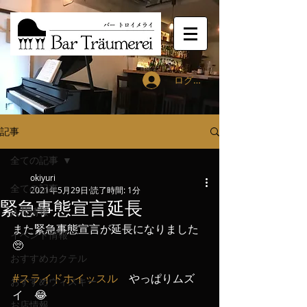
ログイン
記事
全ての記事
okiyuri
全ての記事
2021年5月29日
読了時間: 1分
緊急事態宣言延長
入荷情報
また緊急事態宣言が延長になりました
イベント情報
🥺
おすすめカクテル
#スライドホイッスル
　やっぱりムズ
おすすめウィスキー
イ　😂
お店情報