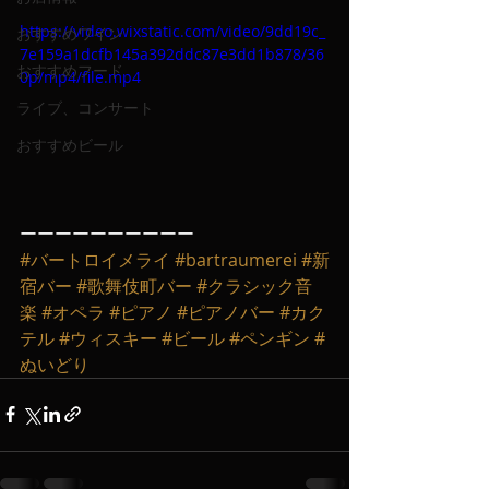
https://video.wixstatic.com/video/9dd19c_
おすすめワイン
7e159a1dcfb145a392ddc87e3dd1b878/36
おすすめフード
0p/mp4/file.mp4
ライブ、コンサート
おすすめビール
ーーーーーーーーーー
#バートロイメライ
#bartraumerei
#新
宿バー
#歌舞伎町バー
#クラシック音
楽
#オペラ
#ピアノ
#ピアノバー
#カク
テル
#ウィスキー
#ビール
#ペンギン
#
ぬいどり