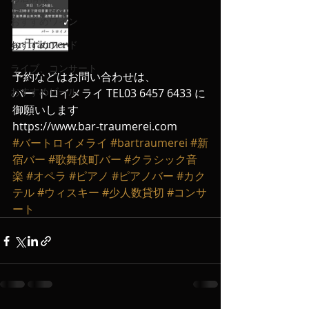
おすすめワイン
おすすめフード
ライブ、コンサート
予約などはお問い合わせは、
おすすめビール
バー トロイメライ TEL03 6457 6433 に
御願いします
https://www.bar-traumerei.com
#バートロイメライ
#bartraumerei
#新
宿バー
#歌舞伎町バー
#クラシック音
楽
#オペラ
#ピアノ
#ピアノバー
#カク
テル
#ウィスキー
#少人数貸切
#コンサ
ート