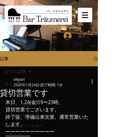
ログイン
記事
全ての記事
okiyuri
全ての記事
2020年1月24日
読了時間: 1分
貸切営業です
入荷情報
本日、1.24(金)19〜23時、
イベント情報
貸切営業でございます。
おすすめカクテル
終了後、準備出来次第、通常営業いた
します。
おすすめウィスキー
ーーーーーーーーーー
お店情報