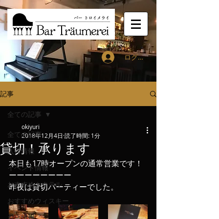
ログイン
記事
全ての記事
okiyuri
全ての記事
2018年12月4日
読了時間: 1分
貸切！承ります
入荷情報
本日も17時オープンの通常営業です！
イベント情報
ーーーーーーーー
おすすめカクテル
昨夜は貸切パーティーでした。
おすすめウィスキー
お店情報