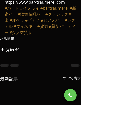
https://www.bar-traumerei.com
#バートロイメライ
#bartraumerei
#新
宿バー
#歌舞伎町バー
#クラシック音
楽
#オペラ
#ピアノ
#ピアノバー
#カク
テル
#ウィスキー
#貸切
#貸切パーティ
ー
#少人数貸切
お店情報
最新記事
すべて表示