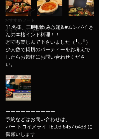
おすすめワイン
おすすめフード
11名様、三時間飲み放題&#ムンバイ さ
ライブ、コンサート
んの本格インド料理！！
おすすめビール
とても楽しんで下さいました（╹◡╹）
少人数で貸切のパーティーをお考えで
したらお気軽にお問い合わせくださ
い。
ーーーーーーーーーー
予約などはお問い合わせは、
バー トロイメライ TEL03 6457 6433 に
御願いします