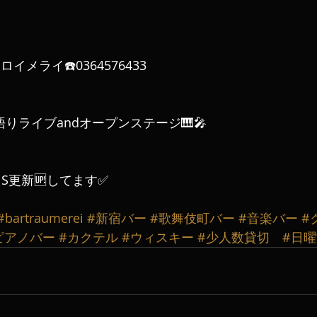
メライ☎️0364576433
語りライブandオープンステージ🎹🎤
S更新🆙してます✅
#bartraumerei
#新宿バー
#歌舞伎町バー
#音楽バー
#
ピアノバー
#カクテル
#ウィスキー
#少人数貸切
#日