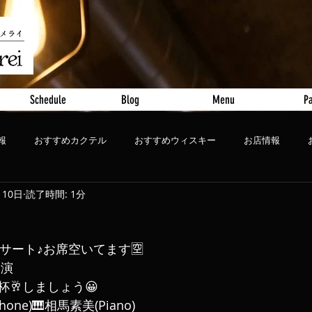
Schedule
Blog
Menu
Pa
報
おすすめカクテル
おすすめウィスキー
お店情報
月10日
読了時間: 1分
ート
おすすめビール
コンサート♪お席空いてます🈳
開演
🥂しましょう😀
one)🎹相馬素美(Piano)