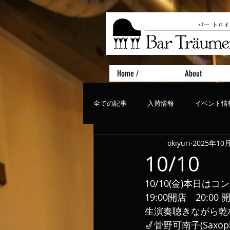
Home /
About
全ての記事
入荷情報
イベント情
okiyuri
2025年10
おすすめフード
ライブ、コンサ
10/10
10/10(金)本日は
19:00開店　20:00 
生演奏聴きながら乾杯
🎷菅野可南子(Saxoph