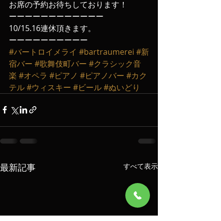
お席の予約お待ちしております！
ーーーーーーーーーーーー
10/15.16連休頂きます。
ーーーーーーーーーー
#バートロイメライ
#bartraumerei
#新
宿バー
#歌舞伎町バー
#クラシック音
楽
#オペラ
#ピアノ
#ピアノバー
#カク
テル
#ウィスキー
#ビール
#ぬいどり
最新記事
すべて表示