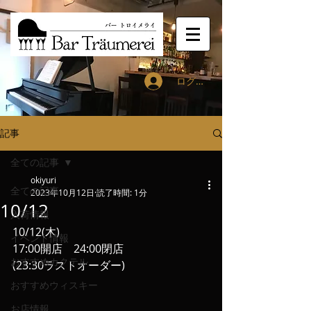
ログイン
記事
全ての記事
okiyuri
全ての記事
2023年10月12日
読了時間: 1分
10/12
入荷情報
10/12(木)
イベント情報
17:00開店　24:00閉店
おすすめカクテル
(23:30ラストオーダー)
おすすめウィスキー
お店情報