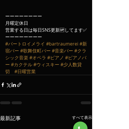
ーーーーーーーー
月曜定休日
営業する日は毎日SNS更新🆙してます✅
ーーーーーーーー
#バートロイメライ
#bartraumerei
#新
宿バー
#歌舞伎町バー
#音楽バー
#クラ
シック音楽
#オペラ
#ピアノ
#ピアノバ
ー
#カクテル
#ウィスキー
#少人数貸
切
#日曜営業
最新記事
すべて表示