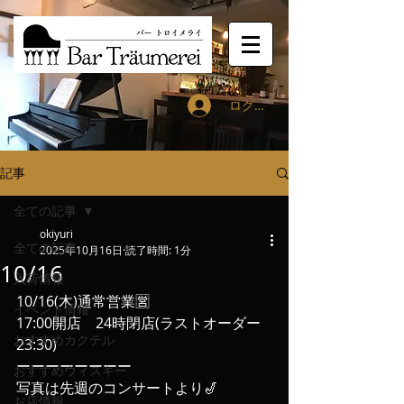
ログイン
記事
全ての記事
okiyuri
全ての記事
2025年10月16日
読了時間: 1分
10/16
入荷情報
10/16(木)通常営業🈺
イベント情報
17:00開店　24時閉店(ラストオーダー
おすすめカクテル
23:30)
ーーーーーーーー
おすすめウィスキー
写真は先週のコンサートより🎷
お店情報