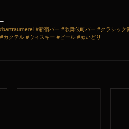
ー
#bartraumerei
#新宿バー
#歌舞伎町バー
#クラシック
#カクテル
#ウィスキー
#ビール
#ぬいどり