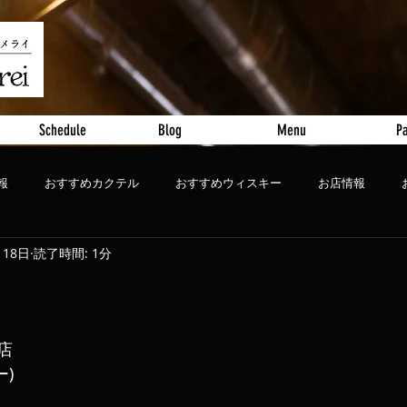
Schedule
Blog
Menu
Pa
報
おすすめカクテル
おすすめウィスキー
お店情報
月18日
読了時間: 1分
ート
おすすめビール
閉店
ー)